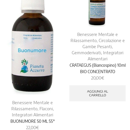
Benessere Mentale e
Rilassamento
,
Circolazione e
Gambe Pesanti
,
Gemmoderivati
,
Integratori
Alimentari
CRATAEGUS (Biancospino) 10ml
BIO CONCENTRATO
20,00
€
AGGIUNGI AL
CARRELLO
Benessere Mentale e
Rilassamento
,
Flaconi
,
Integratori Alimentari
BUONUMORE 50 ML 55°
22,00
€