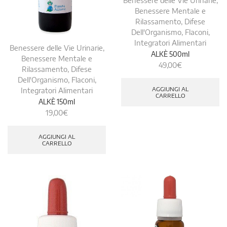
Benessere delle Vie Urinarie
,
Benessere Mentale e
Rilassamento
,
Difese
Dell'Organismo
,
Flaconi
,
Integratori Alimentari
Benessere delle Vie Urinarie
,
ALKÈ 500ml
Benessere Mentale e
49,00
€
Rilassamento
,
Difese
Dell'Organismo
,
Flaconi
,
AGGIUNGI AL
Integratori Alimentari
CARRELLO
ALKÈ 150ml
19,00
€
AGGIUNGI AL
CARRELLO