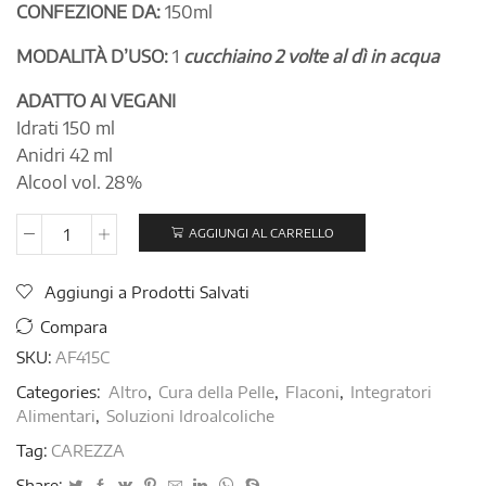
CONFEZIONE DA:
150ml
MODALITÀ D’USO:
1
cucchiaino 2 volte al dì in acqua
ADATTO AI VEGANI
Idrati 150 ml
Anidri 42 ml
Alcool vol. 28%
AGGIUNGI AL CARRELLO
CAREZZA
150ml
Aggiungi a Prodotti Salvati
quantità
Compara
SKU:
AF415C
Categories:
Altro
,
Cura della Pelle
,
Flaconi
,
Integratori
Alimentari
,
Soluzioni Idroalcoliche
Tag:
CAREZZA
Share: