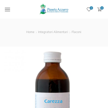
Menu
0
0
Home
Integratori Alimentari
Flaconi