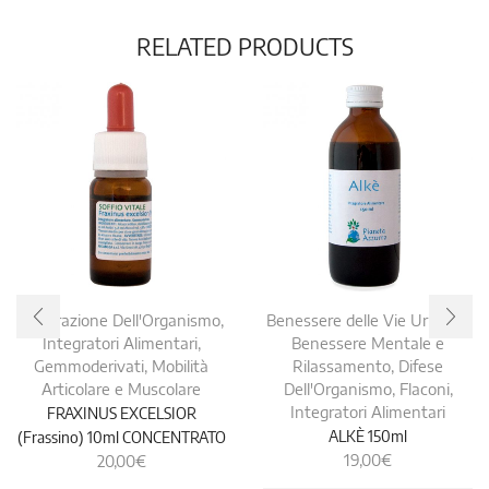
RELATED PRODUCTS
Depurazione Dell'Organismo
,
Benessere delle Vie Urinarie
,
Integratori Alimentari
,
Benessere Mentale e
Gemmoderivati
,
Mobilità
Rilassamento
,
Difese
Articolare e Muscolare
Dell'Organismo
,
Flaconi
,
FRAXINUS EXCELSIOR
Integratori Alimentari
ALKÈ 150ml
(Frassino) 10ml CONCENTRATO
19,00
€
20,00
€